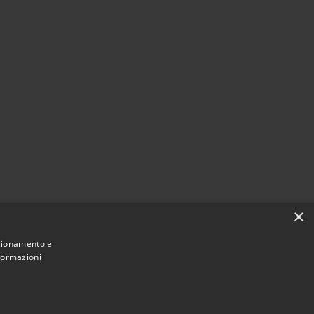
×
nzionamento e
nformazioni