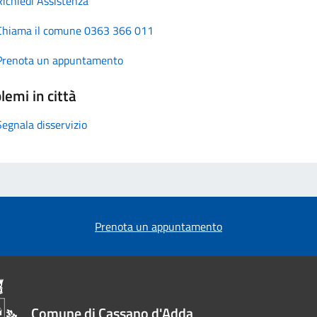
Richiedi Assistenza
Chiama il comune 0363 366 011
Prenota un appuntamento
lemi in città
Segnala disservizio
Prenota un appuntamento
Comune di Cassano d'Adda