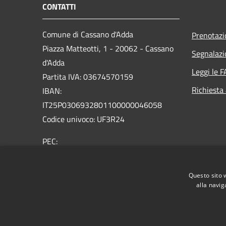
CONTATTI
Comune di Cassano d'Adda
Prenotaz
Piazza Matteotti, 1 - 20062 - Cassano
Segnalazi
d'Adda
Leggi le 
Partita IVA: 03674570159
Richiesta
IBAN:
IT25P0306932801100000046058
Codice univoco: UF3R24
PEC:
protocollo@comune.cassanodadda.mi.legalmail.it
Centralino Unico: 0363 366 011
Questo sito 
alla navig