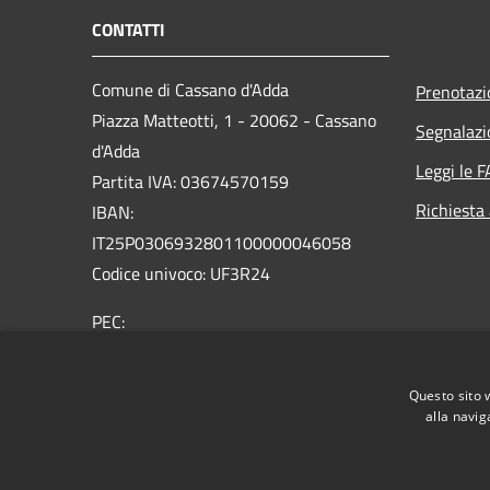
CONTATTI
Comune di Cassano d'Adda
Prenotaz
Piazza Matteotti, 1 - 20062 - Cassano
Segnalazi
d'Adda
Leggi le 
Partita IVA: 03674570159
Richiesta
IBAN:
IT25P0306932801100000046058
Codice univoco: UF3R24
PEC:
protocollo@comune.cassanodadda.mi.legalmail.it
Centralino Unico: 0363 366 011
Questo sito 
alla navig