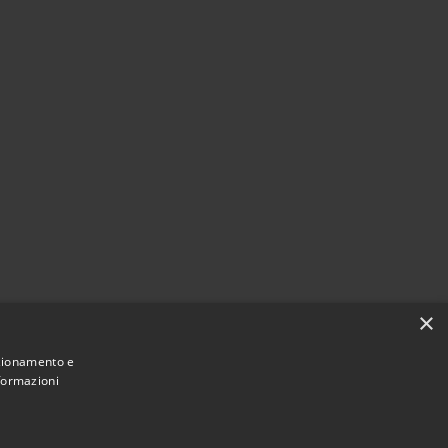
×
nzionamento e
nformazioni