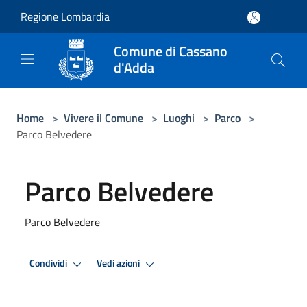
Salta al contenuto principale
Regione Lombardia
Comune di Cassano
d'Adda
Home
>
Vivere il Comune
>
Luoghi
>
Parco
>
Parco Belvedere
Parco Belvedere
Parco Belvedere
Condividi
Vedi azioni