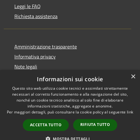
Leggi le FAQ
Richiesta assistenza
Amministrazione trasparente
Informativa privacy
Note legali
×
Dichiarazione di accessibilità
Informazioni sui cookie
Questo sito web utilizza cookie tecnici e assimilati strettamente
necessari al corretto funzionamento e alla navigazione del sito,
nonché un cookie tecnico analitico al solo fine di elaborare
informazioni statistiche, aggregate e anonime.
RSS
Copyright © 2026 • Comune di
Per maggiori dettagli, può consultare la cookie policy al seguente
link
Accessibilità
Cassano d'Adda • Powered by
Privacy
Municipium
Accesso
•
RIFIUTA TUTTO
ACCETTA TUTTO
Cookie
redazione
Mappa del sito
MOSTRA DETTAGLI