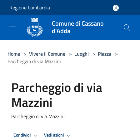
Salta al contenuto principale
Regione Lombardia
Comune di Cassano
d'Adda
Home
>
Vivere il Comune
>
Luoghi
>
Piazza
>
Parcheggio di via Mazzini
Parcheggio di via
Mazzini
Parcheggio di via Mazzini
Condividi
Vedi azioni