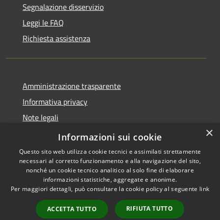
Segnalazione disservizio
Leggi le FAQ
Richiesta assistenza
Amministrazione trasparente
Informativa privacy
Note legali
×
Dichiarazione di accessibilità
Informazioni sui cookie
Questo sito web utilizza cookie tecnici e assimilati strettamente
necessari al corretto funzionamento e alla navigazione del sito,
nonché un cookie tecnico analitico al solo fine di elaborare
informazioni statistiche, aggregate e anonime.
RSS
Copyright © 2026 • Comune di
Per maggiori dettagli, può consultare la cookie policy al seguente
link
Accessibilità
Cassano d'Adda • Powered by
Privacy
Municipium
Accesso
•
RIFIUTA TUTTO
ACCETTA TUTTO
Cookie
redazione