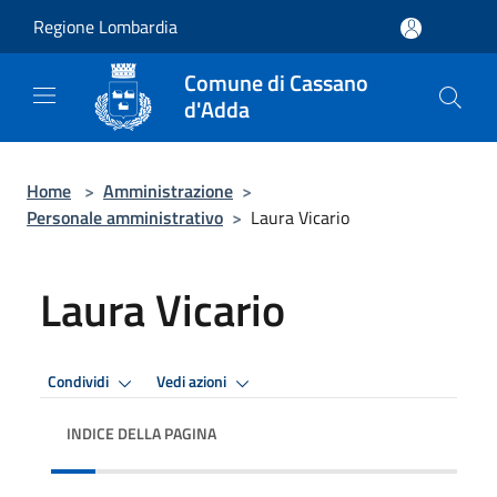
Salta al contenuto principale
Regione Lombardia
Comune di Cassano
d'Adda
Home
>
Amministrazione
>
Personale amministrativo
>
Laura Vicario
Laura Vicario
Condividi
Vedi azioni
INDICE DELLA PAGINA