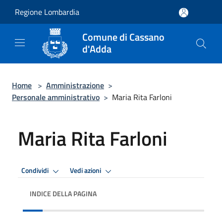
Salta al contenuto principale
Regione Lombardia
Comune di Cassano
d'Adda
Home
>
Amministrazione
>
Personale amministrativo
>
Maria Rita Farloni
Maria Rita Farloni
Condividi
Vedi azioni
INDICE DELLA PAGINA