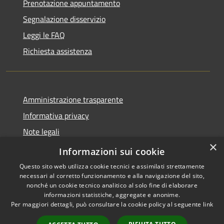
Prenotazione appuntamento
Segnalazione disservizio
Leggi le FAQ
Richiesta assistenza
Amministrazione trasparente
Informativa privacy
Note legali
×
Dichiarazione di accessibilità
Informazioni sui cookie
Questo sito web utilizza cookie tecnici e assimilati strettamente
necessari al corretto funzionamento e alla navigazione del sito,
nonché un cookie tecnico analitico al solo fine di elaborare
informazioni statistiche, aggregate e anonime.
RSS
Copyright © 2026 • Comune di
Per maggiori dettagli, può consultare la cookie policy al seguente
link
Accessibilità
Cassano d'Adda • Powered by
Privacy
Municipium
Accesso
•