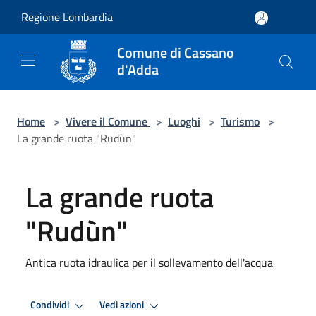
Salta al contenuto principale
Regione Lombardia
Comune di Cassano
d'Adda
Home
>
Vivere il Comune
>
Luoghi
>
Turismo
>
La grande ruota "Rudùn"
La grande ruota
"Rudùn"
Antica ruota idraulica per il sollevamento dell'acqua
Condividi
Vedi azioni