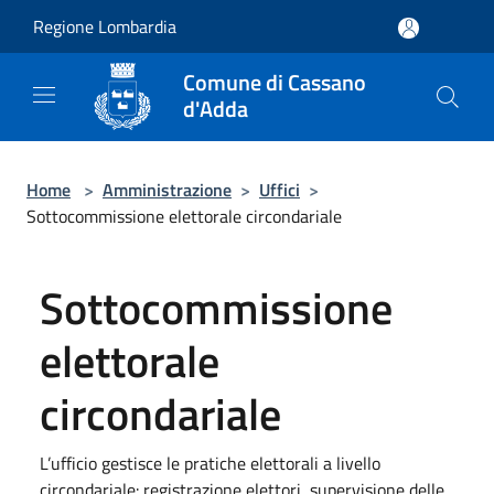
Salta al contenuto principale
Regione Lombardia
Comune di Cassano
d'Adda
Home
>
Amministrazione
>
Uffici
>
Sottocommissione elettorale circondariale
Sottocommissione
elettorale
circondariale
L’ufficio gestisce le pratiche elettorali a livello
circondariale: registrazione elettori, supervisione delle