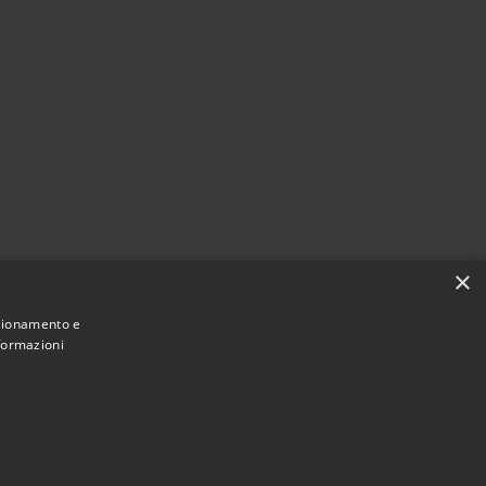
×
nzionamento e
nformazioni
Municipium
Accesso
e di Cassano d'Adda • Powered by
•
redazione