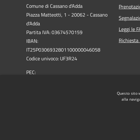
Comune di Cassano d'Adda
Prenotaz
Piazza Matteotti, 1 - 20062 - Cassano
Segnalazi
d'Adda
Leggi le 
Partita IVA: 03674570159
Richiesta
IBAN:
IT25P0306932801100000046058
Codice univoco: UF3R24
PEC:
protocollo@comune.cassanodadda.mi.legalmail.it
Centralino Unico: 0363 366 011
Questo sito 
alla navig
RSS
Accessibilità
Privacy
Cookie
Mappa de