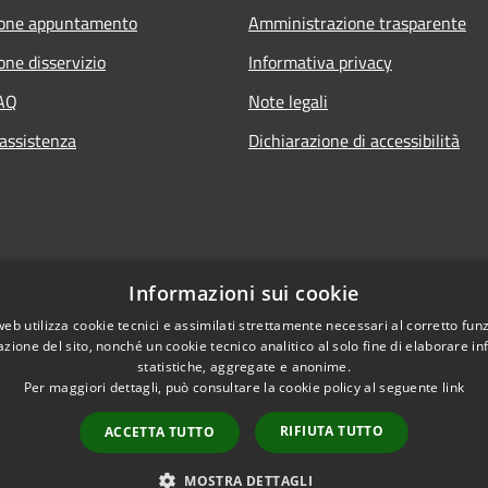
ione appuntamento
Amministrazione trasparente
one disservizio
Informativa privacy
FAQ
Note legali
 assistenza
Dichiarazione di accessibilità
Informazioni sui cookie
web utilizza cookie tecnici e assimilati strettamente necessari al corretto fu
azione del sito, nonché un cookie tecnico analitico al solo fine di elaborare i
statistiche, aggregate e anonime.
Per maggiori dettagli, può consultare la cookie policy al seguente
link
RIFIUTA TUTTO
ACCETTA TUTTO
l sito
Copyright © 2026 • Comun
MOSTRA DETTAGLI