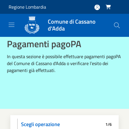
Salta al contenuto principale
Regione Lombardia

Comune di Cassano
d'Adda
Pagamenti pagoPA
In questa sezione è possibile effettuare pagamenti pagoPA
del Comune di Cassano d'Adda o verificare l’esito dei
pagamenti già effettuati.
Scegli operazione
1/6
Informativa privacy
Scegli il pagamento
Dati anagrafici
Paga
Riepilogo