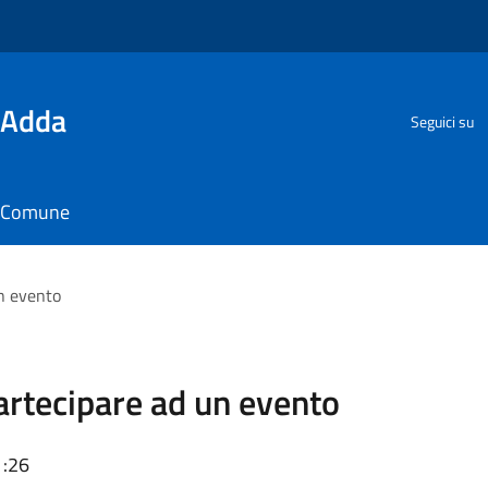
'Adda
Seguici su
il Comune
un evento
Partecipare ad un evento
1:26