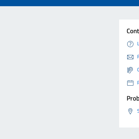
Cont
Prob