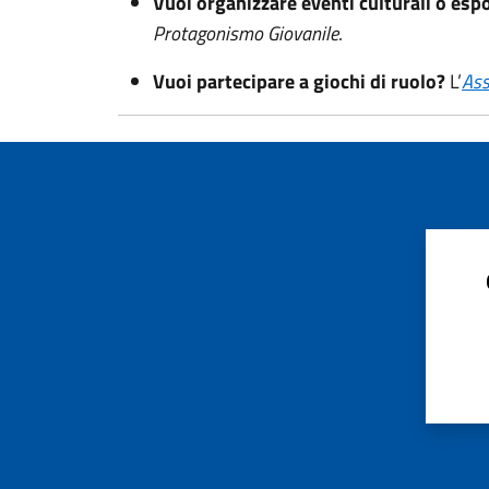
Vuoi organizzare eventi culturali o esp
Protagonismo Giovanile
.
Vuoi partecipare a giochi di ruolo?
L’
Ass