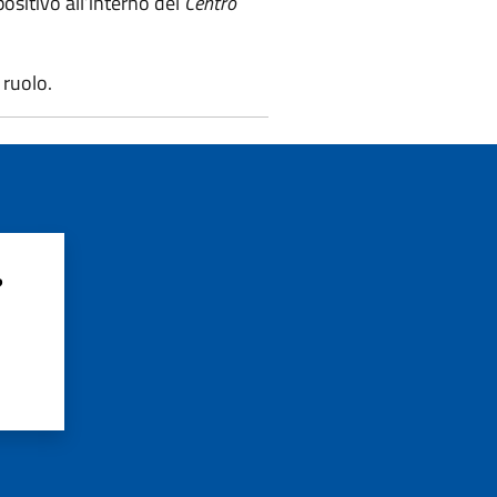
ositivo all’interno del
Centro
 ruolo.
?