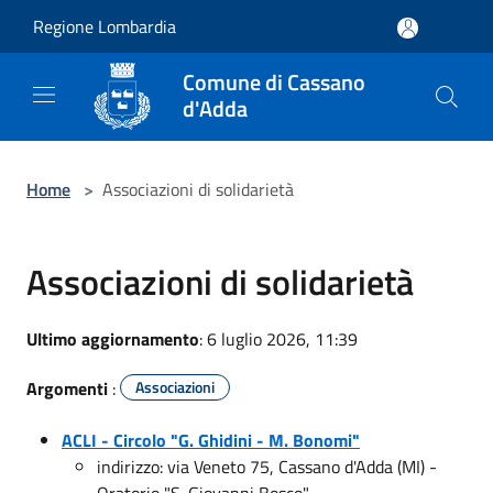
Salta al contenuto principale
Regione Lombardia
Comune di Cassano
d'Adda
Home
>
Associazioni di solidarietà
Associazioni di solidarietà
Ultimo aggiornamento
: 6 luglio 2026, 11:39
Argomenti
:
Associazioni
ACLI - Circolo "G. Ghidini - M. Bonomi"
indirizzo: via Veneto 75, Cassano d'Adda (MI) -
Oratorio "S. Giovanni Bosco"