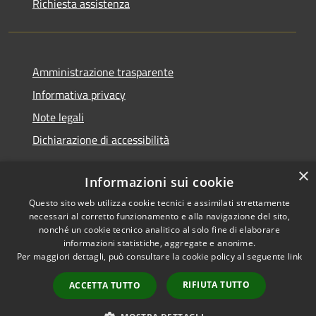
Richiesta assistenza
Amministrazione trasparente
Informativa privacy
Note legali
Dichiarazione di accessibilità
×
Informazioni sui cookie
Questo sito web utilizza cookie tecnici e assimilati strettamente
RSS
Copyright © 2026 • Comune di
necessari al corretto funzionamento e alla navigazione del sito,
Accessibilità
Cassano d'Adda • Powered by
nonché un cookie tecnico analitico al solo fine di elaborare
Privacy
Municipium
Accesso
informazioni statistiche, aggregate e anonime.
•
Per maggiori dettagli, può consultare la cookie policy al seguente
link
Cookie
redazione
Mappa del sito
RIFIUTA TUTTO
ACCETTA TUTTO