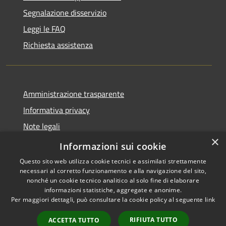
Segnalazione disservizio
Leggi le FAQ
Richiesta assistenza
Amministrazione trasparente
Informativa privacy
Note legali
×
Dichiarazione di accessibilità
Informazioni sui cookie
Questo sito web utilizza cookie tecnici e assimilati strettamente
necessari al corretto funzionamento e alla navigazione del sito,
nonché un cookie tecnico analitico al solo fine di elaborare
informazioni statistiche, aggregate e anonime.
RSS
Copyright © 2026 • Comune di
Per maggiori dettagli, può consultare la cookie policy al seguente
link
Accessibilità
Cassano d'Adda • Powered by
Privacy
Municipium
Accesso
•
RIFIUTA TUTTO
ACCETTA TUTTO