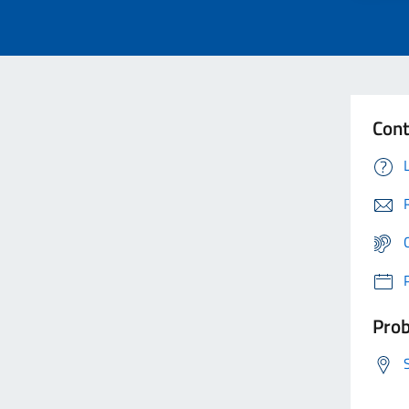
Cont
Prob