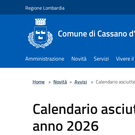
Salta al contenuto principale
Regione Lombardia
Comune di Cassano d
Amministrazione
Novità
Servizi
Vivere 
Home
>
Novità
>
Avvisi
>
Calendario asciut
Calendario asciu
anno 2026