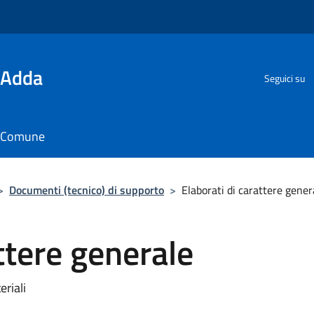
'Adda
Seguici su
il Comune
>
Documenti (tecnico) di supporto
>
Elaborati di carattere gener
ttere generale
eriali