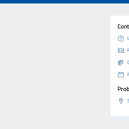
Cont
Prob