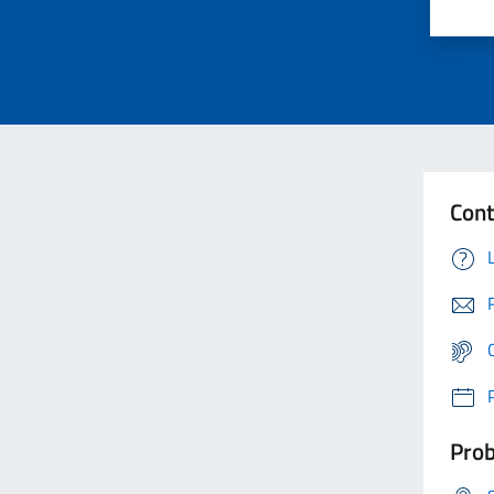
Cont
Prob