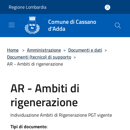
Salta al contenuto principale
Regione Lombardia
Comune di Cassano
d'Adda
Home
>
Amministrazione
>
Documenti e dati
>
Documenti (tecnico) di supporto
>
AR - Ambiti di rigenerazione
AR - Ambiti di
rigenerazione
Individuazione Ambiti di Rigenerazione PGT vigente
Tipi di documento
: